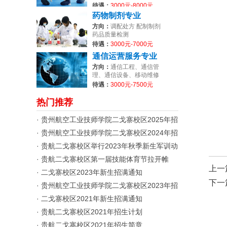
待遇：
3000元-8000元
药物制剂专业
方向：
调配处方 配制制剂
药品质量检测
待遇：
3000元-7000元
通信运营服务专业
方向：
通信工程、通信管
理、通信设备、移动维修
等
待遇：
3000元-7500元
热门推荐
· 贵州航空工业技师学院二戈寨校区2025年招
生简章
· 贵州航空工业技师学院二戈寨校区2024年招
生简章
· 贵航二戈寨校区举行2023年秋季新生军训动
员大会
· 贵航二戈寨校区第一届技能体育节拉开帷
幕！
上一
· 二戈寨校区2023年新生招满通知
下一
· 贵州航空工业技师学院二戈寨校区2023年招
生简章
· 二戈寨校区2021年新生招满通知
· 贵航二戈寨校区2021年招生计划
· 贵航二戈寨校区2021年招生简章