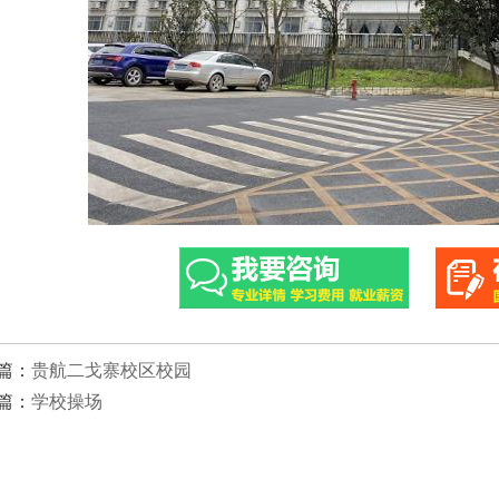
篇：
贵航二戈寨校区校园
篇：
学校操场